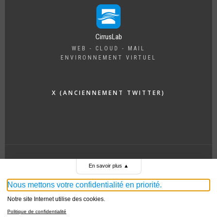
CirrusLab
WEB - CLOUD - MAIL
ENVIRONNEMENT VIRTUEL
X (ANCIENNEMENT TWITTER)
En savoir plus
▲
SUPPORT
|
MENTIONS LÉGALES
Nous mettons votre confidentialité en priorité.
Notre site Internet utilise des cookies.
Politique de confidentialité