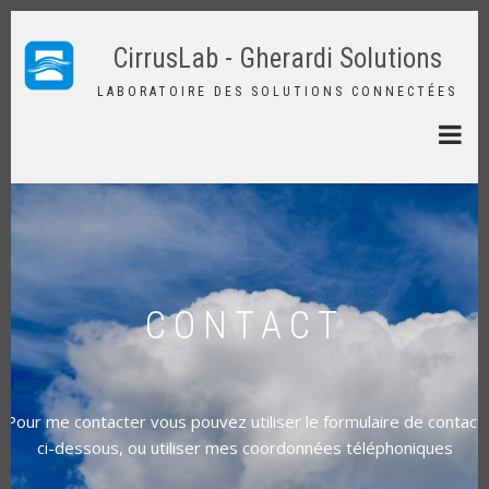
Aller
au
CirrusLab - Gherardi Solutions
contenu
principal
LABORATOIRE DES SOLUTIONS CONNECTÉES
CONTACT
Pour me contacter vous pouvez utiliser le formulaire de contact
ci-dessous, ou utiliser mes coordonnées téléphoniques