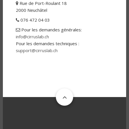
Rue de Port-Roulant 18
a
d
2000 Neuchâtel
d
r
076 472 04 03
p
e
h
s
o
s
Pour les demandes générales:
e
n
m
info@cirruslab.ch
e
a
i
Pour les demandes techniques :
l
support@cirruslab.ch