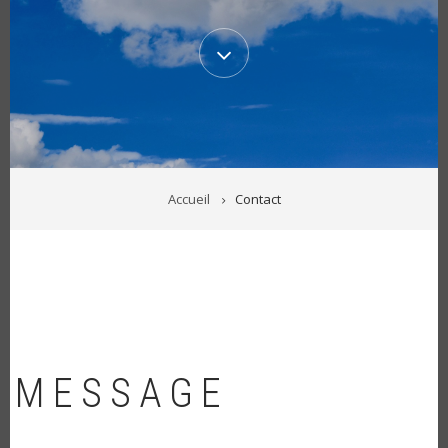
Content
start
FIL
Accueil
Contact
D'ARIANE
MESSAGE